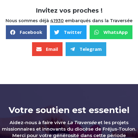
Comment acquérir les vertus ?
Invitez vos proches !
Les vertus cardinales
Nous sommes déjà
41930
embarqués dans la Traversée
Le schéma de l'être humain
Facebook
Twitter
WhatsApp
Email
Telegram
LA FORCE
LA TEMPÉRANCE
LA JUSTICE
Votre soutien est essentiel
LA PRUDENCE
Aidez-nous à faire vivre
La Traversée
et les projets
missionnaires et innovants du diocèse de Fréjus-Toulon.
Merci pour votre générosité dans cette période