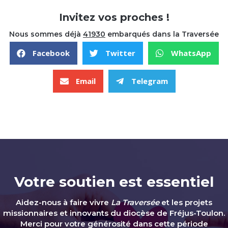
Comment acquérir les vertus ?
Invitez vos proches !
Les vertus cardinales
Nous sommes déjà
41930
embarqués dans la Traversée
Le schéma de l'être humain
Facebook
Twitter
WhatsApp
Email
Telegram
LA FORCE
LA TEMPÉRANCE
LA JUSTICE
Votre soutien est essentiel
LA PRUDENCE
Aidez-nous à faire vivre
La Traversée
et les projets
missionnaires et innovants du diocèse de Fréjus-Toulon.
Merci pour votre générosité dans cette période